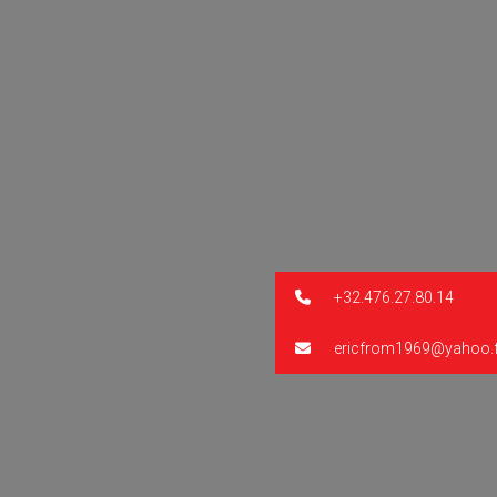
+32.476.27.80.14
ericfrom1969@yahoo.f