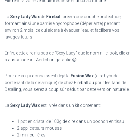
Elle rendra votre véhicule très lisse et doux au toucher.
La
Sexy Lady Wax
de
Fireball
créera une couche protectrice,
formant ainsi une barrière hydrophobe (déperlante) pendant
environ 2 mois, ce qui aidera à évacuer l’eau et facilitera vos
lavages futurs.
Enfin, cette cire n’a pas de “Sexy Lady” que le nom ni le look, elle en
a aussi l’odeur… Addiction garantie 😉
Pour ceux qui connaissent déjà la
Fusion Wax
(cire hybride
contenant de la céramique) de chez Fireball ou pour les fans de
Detailing, vous serez à coup sûr séduit par cette version naturelle.
La
Sexy Lady Wax
est livrée dans un kit contenant:
1 pot en cristal de 100g de cire dans un pochon en tissu
2 applicateurs mousse
2 mini cuillères