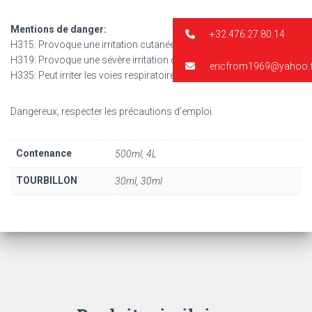
Mentions de danger:
+32.476.27.80.14
H315: Provoque une irritation cutanée.
H319: Provoque une sévère irritation des yeux.
ericfrom1969@yahoo.f
H335: Peut irriter les voies respiratoires.
Dangereux, respecter les précautions d’emploi.
Contenance
500ml, 4L
TOURBILLON
30ml, 30ml