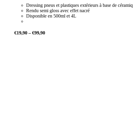
Dressing pneus et plastiques extérieurs à base de cérami
Rendu semi gloss avec effet nacré
Disponible en 500ml et 4L
€
19,90
–
€
99,90