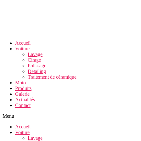
Accueil
Voiture
Lavage
Cirage
Polissage
Detailing
Traitement de céramique
Moto
Produits
Galerie
Actualités
Contact
Menu
Accueil
Voiture
Lavage