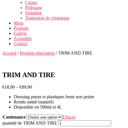
Cirage
Polissage
Detailing
Traitement de céramique
Moto
Produits
Galerie
Actualités
Contact
Accueil
/
Produits rénovateur
/ TRIM AND TIRE
TRIM AND TIRE
€
18,90
–
€
89,90
Dressing pneus et plastiques bruts non peints
Rendu satiné (naturel)
Disponible en 500ml et 4L
Contenance
Effacer
quantité de TRIM AND TIRE