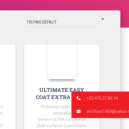
ULTIMATE EASY
COAT EXTRA 250ml
+32.476.27.80.14
RO
Protection hydrophobe
ericfrom1969@yahoo.f
er
sprayable
Version ULTRA concentrée
nt”
Multi-surfaces (carrosserie,