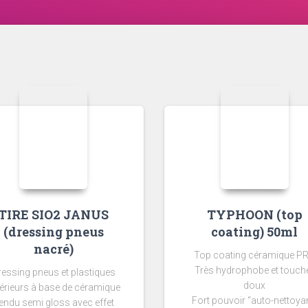
TIRE SIO2 JANUS
TYPHOON (top
(dressing pneus
coating) 50ml
nacré)
Top coating céramique P
Très hydrophobe et touch
ressing pneus et plastiques
doux
térieurs à base de céramique
Fort pouvoir “auto-nettoya
endu semi gloss avec effet