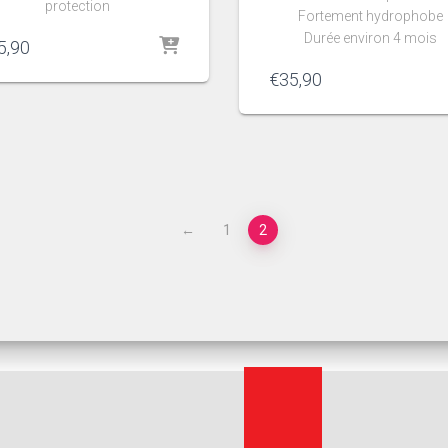
protection
Fortement hydrophobe
Durée environ 4 mois
5,90
€
35,90
←
1
2