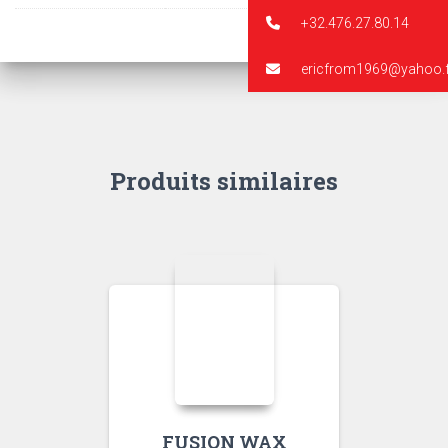
+32.476.27.80.14
ericfrom1969@yahoo.f
Produits similaires
FUSION WAX